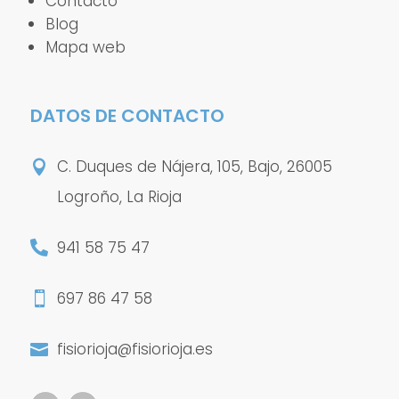
Contacto
Blog
Mapa web
DATOS DE CONTACTO
C. Duques de Nájera, 105, Bajo, 26005

Logroño, La Rioja
941 58 75 47

697 86 47 58

fisiorioja@fisiorioja.es
