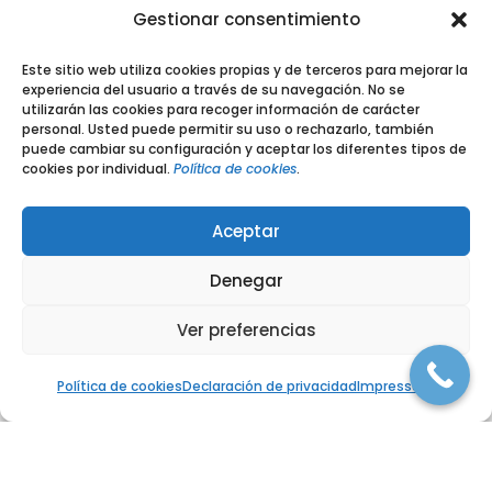
Gestionar consentimiento
SERVICIOS
Este sitio web utiliza cookies propias y de terceros para mejorar la
experiencia del usuario a través de su navegación. No se
Fisiorioja
utilizarán las cookies para recoger información de carácter
personal. Usted puede permitir su uso o rechazarlo, también
Fisioterapia deportiva
puede cambiar su configuración y aceptar los diferentes tipos de
Fisioterapia ATM
cookies por individual.
Política de cookies
.
Terapia Manual
Vendaje neuromuscular
Aceptar
Hola, ¿En qué podemos ayudarte?
Fisioterapia Traumatológica
Tratamientos
Denegar
Contacto
Ver preferencias
Blog
Abrir chat
Mapa web
Política de cookies
Declaración de privacidad
Impressum
DATOS DE CONTACTO